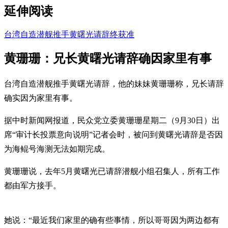
延伸阅读
台湾自造潜舰推手黄曙光请辞终获准
黄珊珊：兄长黄曙光请辞确因家里有事
台湾自造潜舰推手黄曙光请辞，他的妹妹黄珊珊称，兄长请辞
确实因为家里有事。
据中时新闻网报道，民众党立委黄珊珊星期二（9月30日）出
席“审计长投票意向说明”记者会时，被问到黄曙光请辞是否因
为海鲲号海测无法如期完成。
黄珊珊说，去年5月黄曙光已请辞潜舰小组召集人，所有工作
都由军方接手。
她说：“最近我们家里的确有些事情，所以哥哥因为两边都有