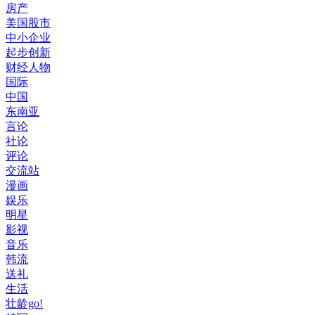
房产
美国股市
中小企业
起步创新
财经人物
国际
中国
东南亚
言论
社论
评论
交流站
漫画
娱乐
明星
影视
音乐
韩流
送礼
生活
壮龄go!