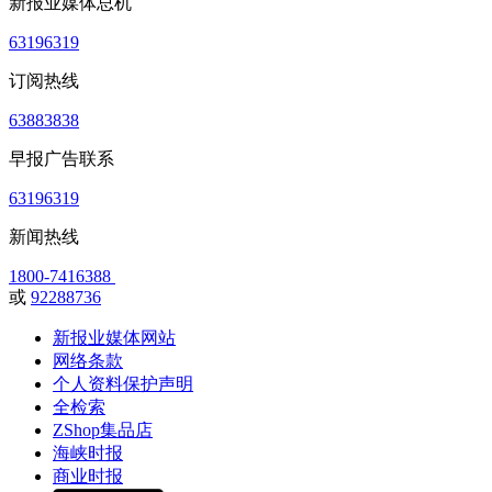
新报业媒体总机
63196319
订阅热线
63883838
早报广告联系
63196319
新闻热线
1800-7416388
或
92288736
新报业媒体网站
网络条款
个人资料保护声明
全检索
ZShop集品店
海峡时报
商业时报