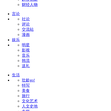
财经人物
言论
社论
评论
交流站
漫画
娱乐
明星
影视
音乐
韩流
送礼
生活
壮龄go!
特写
美食
旅行
文化艺术
人文史地