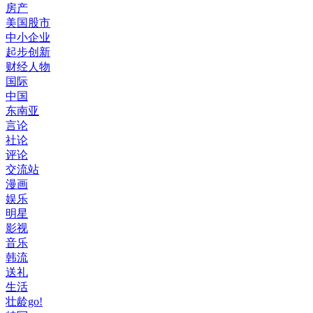
房产
美国股市
中小企业
起步创新
财经人物
国际
中国
东南亚
言论
社论
评论
交流站
漫画
娱乐
明星
影视
音乐
韩流
送礼
生活
壮龄go!