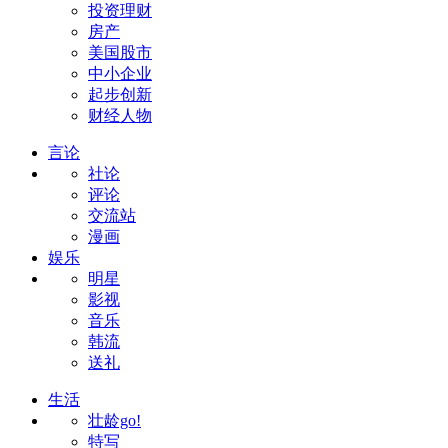
投资理财
房产
美国股市
中小企业
起步创新
财经人物
言论
社论
评论
交流站
漫画
娱乐
明星
影视
音乐
韩流
送礼
生活
壮龄go!
特写