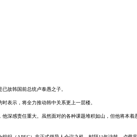
他是已故韩国前总统卢泰愚之子。
访时表示，将全力推动韩中关系更上一层楼。
，他深感责任重大。虽然面对的各种课题堆积如山，但他将本着
组织（APEC）非正式领导人会议之机、时隔11年访韩，卢载