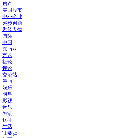
房产
美国股市
中小企业
起步创新
财经人物
国际
中国
东南亚
言论
社论
评论
交流站
漫画
娱乐
明星
影视
音乐
韩流
送礼
生活
壮龄go!