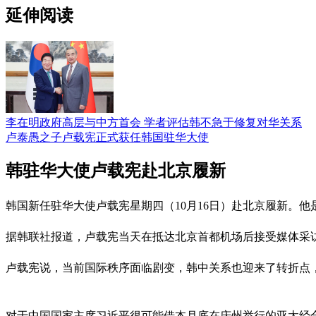
延伸阅读
李在明政府高层与中方首会 学者评估韩不急于修复对华关系
卢泰愚之子卢载宪正式获任韩国驻华大使
韩驻华大使卢载宪赴北京履新
韩国新任驻华大使卢载宪星期四（10月16日）赴北京履新。
据韩联社报道，卢载宪当天在抵达北京首都机场后接受媒体采
卢载宪说，当前国际秩序面临剧变，韩中关系也迎来了转折点
对于中国国家主席习近平很可能借本月底在庆州举行的亚太经合