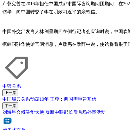
卢载宪曾在2016年担任中国成都市国际咨询顾问团顾问，在2
访华，向中国转交了李在明致习近平的亲笔信。
中国外交部发言人林剑星期四在例行记者会应询时说，中国欢
据韩国驻华使馆官网消息，卢载宪在致辞中说，使馆将着眼于
中韩关系
上一篇
中国瑞典关系动荡10年 王毅：两国需重建互信
下一篇
刘海星会俄驻华大使 履新中联部长后首场外事活动
购买此文章