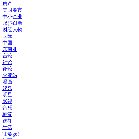
房产
美国股市
中小企业
起步创新
财经人物
国际
中国
东南亚
言论
社论
评论
交流站
漫画
娱乐
明星
影视
音乐
韩流
送礼
生活
壮龄go!