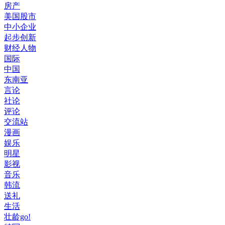
房产
美国股市
中小企业
起步创新
财经人物
国际
中国
东南亚
言论
社论
评论
交流站
漫画
娱乐
明星
影视
音乐
韩流
送礼
生活
壮龄go!