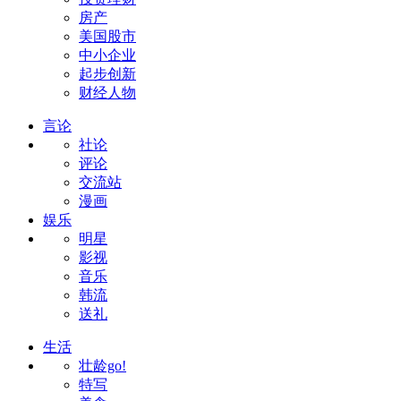
房产
美国股市
中小企业
起步创新
财经人物
言论
社论
评论
交流站
漫画
娱乐
明星
影视
音乐
韩流
送礼
生活
壮龄go!
特写