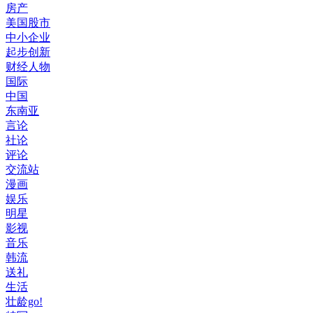
房产
美国股市
中小企业
起步创新
财经人物
国际
中国
东南亚
言论
社论
评论
交流站
漫画
娱乐
明星
影视
音乐
韩流
送礼
生活
壮龄go!