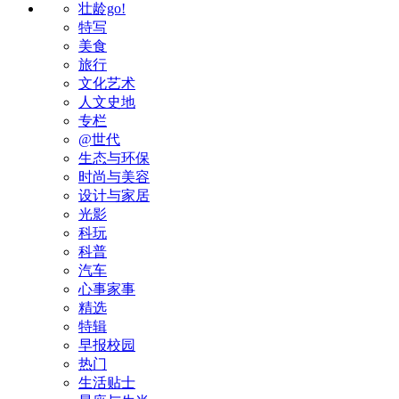
壮龄go!
特写
美食
旅行
文化艺术
人文史地
专栏
@世代
生态与环保
时尚与美容
设计与家居
光影
科玩
科普
汽车
心事家事
精选
特辑
早报校园
热门
生活贴士