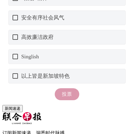
新闻速递
订阅新闻速递，洞悉时代脉搏。