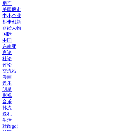
房产
美国股市
中小企业
起步创新
财经人物
国际
中国
东南亚
言论
社论
评论
交流站
漫画
娱乐
明星
影视
音乐
韩流
送礼
生活
壮龄go!