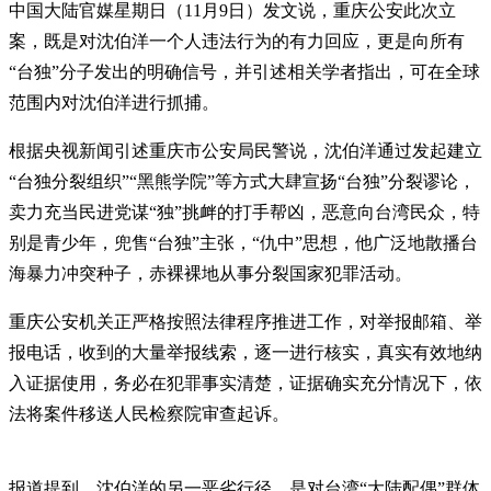
中国大陆官媒星期日（11月9日）发文说，重庆公安此次立
案，既是对沈伯洋一个人违法行为的有力回应，更是向所有
“台独”分子发出的明确信号，并引述相关学者指出，可在全球
范围内对沈伯洋进行抓捕。
根据央视新闻引述重庆市公安局民警说，沈伯洋通过发起建立
“台独分裂组织”“黑熊学院”等方式大肆宣扬“台独”分裂谬论，
卖力充当民进党谋“独”挑衅的打手帮凶，恶意向台湾民众，特
别是青少年，兜售“台独”主张，“仇中”思想，他广泛地散播台
海暴力冲突种子，赤裸裸地从事分裂国家犯罪活动。
重庆公安机关正严格按照法律程序推进工作，对举报邮箱、举
报电话，收到的大量举报线索，逐一进行核实，真实有效地纳
入证据使用，务必在犯罪事实清楚，证据确实充分情况下，依
法将案件移送人民检察院审查起诉。
报道提到，沈伯洋的另一恶劣行径，是对台湾“大陆配偶”群体