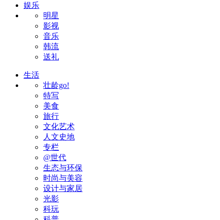
娱乐
明星
影视
音乐
韩流
送礼
生活
壮龄go!
特写
美食
旅行
文化艺术
人文史地
专栏
@世代
生态与环保
时尚与美容
设计与家居
光影
科玩
科普