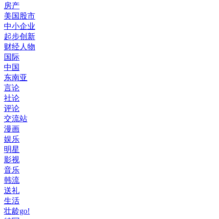
房产
美国股市
中小企业
起步创新
财经人物
国际
中国
东南亚
言论
社论
评论
交流站
漫画
娱乐
明星
影视
音乐
韩流
送礼
生活
壮龄go!