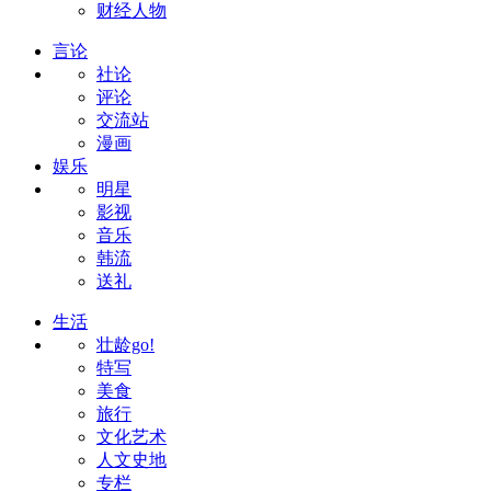
财经人物
言论
社论
评论
交流站
漫画
娱乐
明星
影视
音乐
韩流
送礼
生活
壮龄go!
特写
美食
旅行
文化艺术
人文史地
专栏