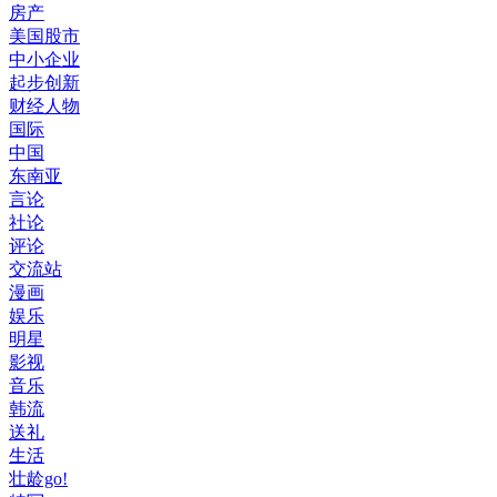
房产
美国股市
中小企业
起步创新
财经人物
国际
中国
东南亚
言论
社论
评论
交流站
漫画
娱乐
明星
影视
音乐
韩流
送礼
生活
壮龄go!