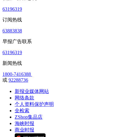
63196319
订阅热线
63883838
早报广告联系
63196319
新闻热线
1800-7416388
或
92288736
新报业媒体网站
网络条款
个人资料保护声明
全检索
ZShop集品店
海峡时报
商业时报