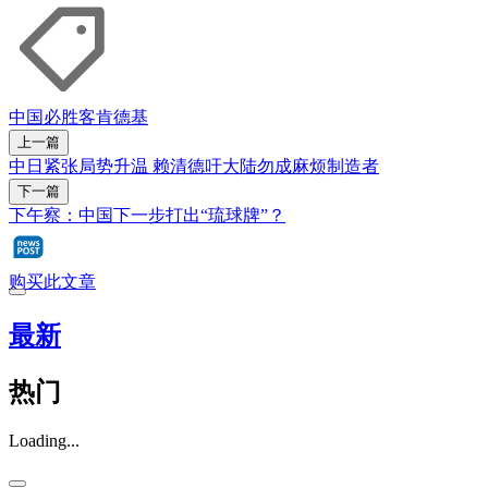
中国
必胜客
肯德基
上一篇
中日紧张局势升温 赖清德吁大陆勿成麻烦制造者
下一篇
下午察：中国下一步打出“琉球牌”？
购买此文章
最新
热门
Loading...