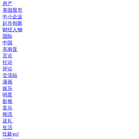
房产
美国股市
中小企业
起步创新
财经人物
国际
中国
东南亚
言论
社论
评论
交流站
漫画
娱乐
明星
影视
音乐
韩流
送礼
生活
壮龄go!