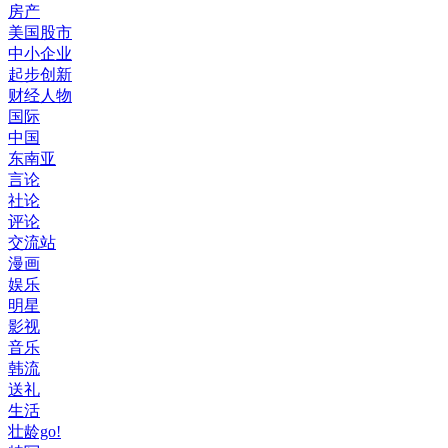
房产
美国股市
中小企业
起步创新
财经人物
国际
中国
东南亚
言论
社论
评论
交流站
漫画
娱乐
明星
影视
音乐
韩流
送礼
生活
壮龄go!