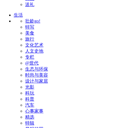
送礼
生活
壮龄go!
特写
美食
旅行
文化艺术
人文史地
专栏
@世代
生态与环保
时尚与美容
设计与家居
光影
科玩
科普
汽车
心事家事
精选
特辑