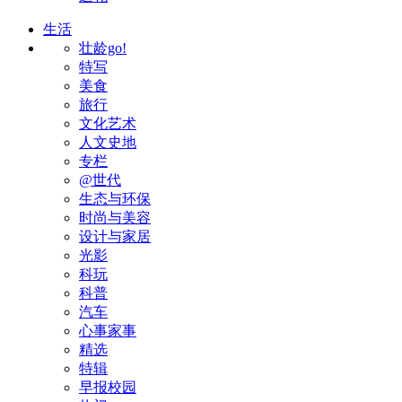
生活
壮龄go!
特写
美食
旅行
文化艺术
人文史地
专栏
@世代
生态与环保
时尚与美容
设计与家居
光影
科玩
科普
汽车
心事家事
精选
特辑
早报校园