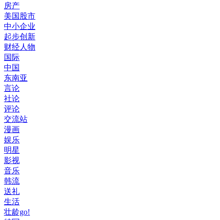
房产
美国股市
中小企业
起步创新
财经人物
国际
中国
东南亚
言论
社论
评论
交流站
漫画
娱乐
明星
影视
音乐
韩流
送礼
生活
壮龄go!