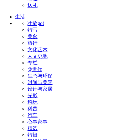
送礼
生活
壮龄go!
特写
美食
旅行
文化艺术
人文史地
专栏
@世代
生态与环保
时尚与美容
设计与家居
光影
科玩
科普
汽车
心事家事
精选
特辑