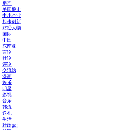
房产
美国股市
中小企业
起步创新
财经人物
国际
中国
东南亚
言论
社论
评论
交流站
漫画
娱乐
明星
影视
音乐
韩流
送礼
生活
壮龄go!