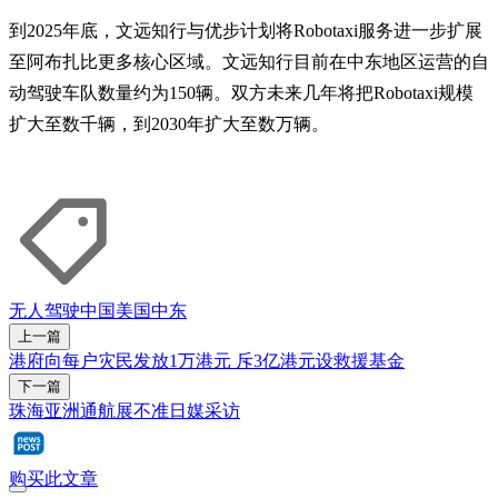
到2025年底，文远知行与优步计划将Robotaxi服务进一步扩展
至阿布扎比更多核心区域。文远知行目前在中东地区运营的自
动驾驶车队数量约为150辆。双方未来几年将把Robotaxi规模
扩大至数千辆，到2030年扩大至数万辆。
无人驾驶
中国
美国
中东
上一篇
港府向每户灾民发放1万港元 斥3亿港元设救援基金
下一篇
珠海亚洲通航展不准日媒采访
购买此文章