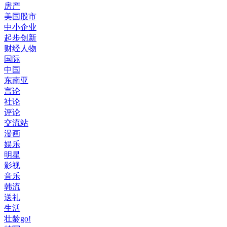
房产
美国股市
中小企业
起步创新
财经人物
国际
中国
东南亚
言论
社论
评论
交流站
漫画
娱乐
明星
影视
音乐
韩流
送礼
生活
壮龄go!