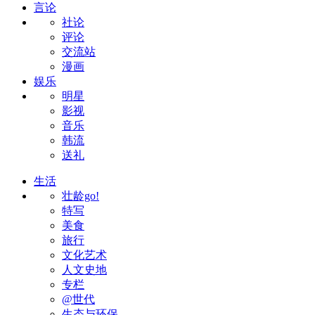
言论
社论
评论
交流站
漫画
娱乐
明星
影视
音乐
韩流
送礼
生活
壮龄go!
特写
美食
旅行
文化艺术
人文史地
专栏
@世代
生态与环保