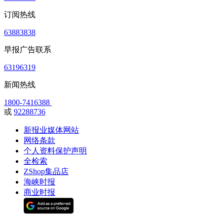
订阅热线
63883838
早报广告联系
63196319
新闻热线
1800-7416388
或
92288736
新报业媒体网站
网络条款
个人资料保护声明
全检索
ZShop集品店
海峡时报
商业时报