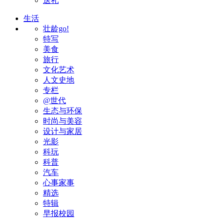
送礼
生活
壮龄go!
特写
美食
旅行
文化艺术
人文史地
专栏
@世代
生态与环保
时尚与美容
设计与家居
光影
科玩
科普
汽车
心事家事
精选
特辑
早报校园