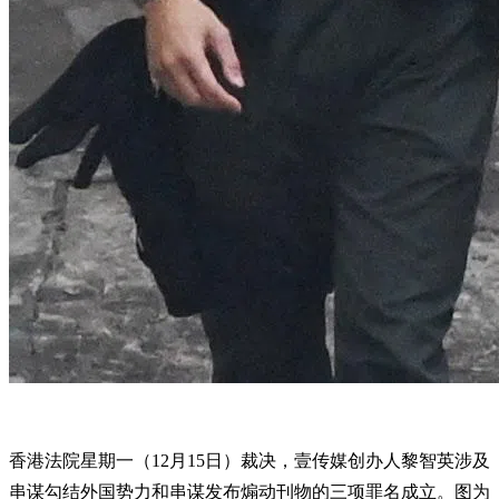
香港法院星期一（12月15日）裁决，壹传媒创办人黎智英涉及
串谋勾结外国势力和串谋发布煽动刊物的三项罪名成立。图为