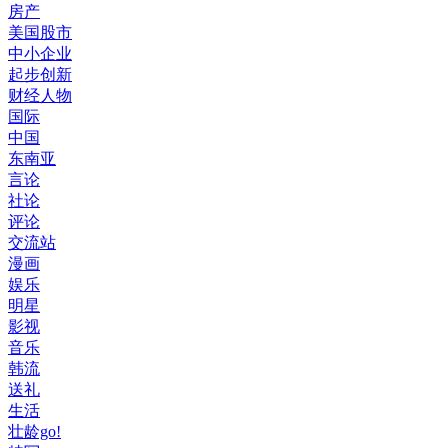
房产
美国股市
中小企业
起步创新
财经人物
国际
中国
东南亚
言论
社论
评论
交流站
漫画
娱乐
明星
影视
音乐
韩流
送礼
生活
壮龄go!