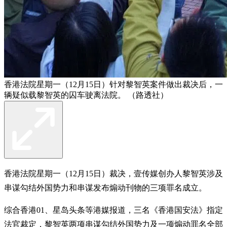
香港法院星期一（12月15日）针对黎智英案件做出裁决后，一
辆疑似载黎智英的囚车驶离法院。 （路透社）
香港法院星期一（12月15日）裁决，壹传媒创办人黎智英涉及
串谋勾结外国势力和串谋发布煽动刊物的三项罪名成立。
综合香港01、星岛头条等港媒报道，三名《香港国安法》指定
法官裁定，黎智英两项串谋勾结外国势力及一项煽动罪名全部