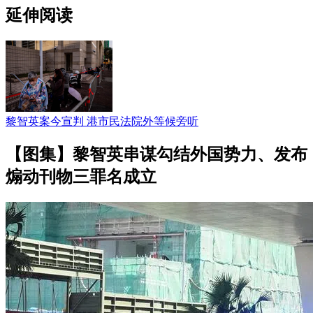
延伸阅读
黎智英案今宣判 港市民法院外等候旁听
【图集】黎智英串谋勾结外国势力、发布
煽动刊物三罪名成立