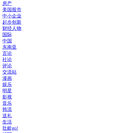
房产
美国股市
中小企业
起步创新
财经人物
国际
中国
东南亚
言论
社论
评论
交流站
漫画
娱乐
明星
影视
音乐
韩流
送礼
生活
壮龄go!