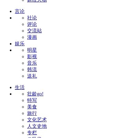
言论
社论
评论
交流站
漫画
娱乐
明星
影视
音乐
韩流
送礼
生活
壮龄go!
特写
美食
旅行
文化艺术
人文史地
专栏