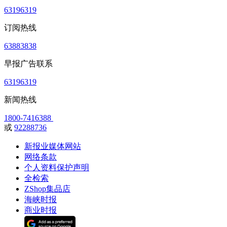
63196319
订阅热线
63883838
早报广告联系
63196319
新闻热线
1800-7416388
或
92288736
新报业媒体网站
网络条款
个人资料保护声明
全检索
ZShop集品店
海峡时报
商业时报