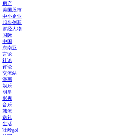
房产
美国股市
中小企业
起步创新
财经人物
国际
中国
东南亚
言论
社论
评论
交流站
漫画
娱乐
明星
影视
音乐
韩流
送礼
生活
壮龄go!