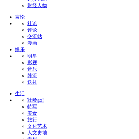
财经人物
言论
社论
评论
交流站
漫画
娱乐
明星
影视
音乐
韩流
送礼
生活
壮龄go!
特写
美食
旅行
文化艺术
人文史地