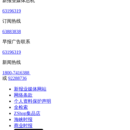
新报业媒体总机
63196319
订阅热线
63883838
早报广告联系
63196319
新闻热线
1800-7416388
或
92288736
新报业媒体网站
网络条款
个人资料保护声明
全检索
ZShop集品店
海峡时报
商业时报