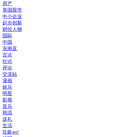
房产
美国股市
中小企业
起步创新
财经人物
国际
中国
东南亚
言论
社论
评论
交流站
漫画
娱乐
明星
影视
音乐
韩流
送礼
生活
壮龄go!