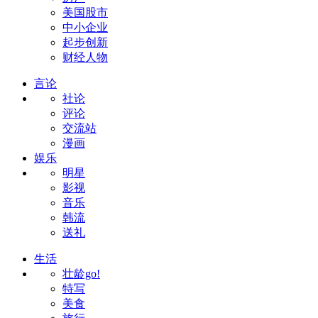
美国股市
中小企业
起步创新
财经人物
言论
社论
评论
交流站
漫画
娱乐
明星
影视
音乐
韩流
送礼
生活
壮龄go!
特写
美食