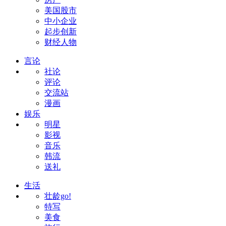
美国股市
中小企业
起步创新
财经人物
言论
社论
评论
交流站
漫画
娱乐
明星
影视
音乐
韩流
送礼
生活
壮龄go!
特写
美食