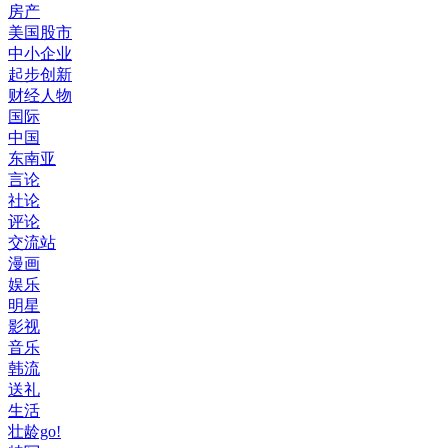
房产
美国股市
中小企业
起步创新
财经人物
国际
中国
东南亚
言论
社论
评论
交流站
漫画
娱乐
明星
影视
音乐
韩流
送礼
生活
壮龄go!