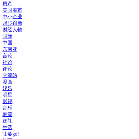
房产
美国股市
中小企业
起步创新
财经人物
国际
中国
东南亚
言论
社论
评论
交流站
漫画
娱乐
明星
影视
音乐
韩流
送礼
生活
壮龄go!