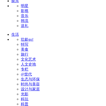
娱乐
明星
影视
音乐
韩流
送礼
生活
壮龄go!
特写
美食
旅行
文化艺术
人文史地
专栏
@世代
生态与环保
时尚与美容
设计与家居
光影
科玩
科普