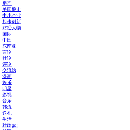
房产
美国股市
中小企业
起步创新
财经人物
国际
中国
东南亚
言论
社论
评论
交流站
漫画
娱乐
明星
影视
音乐
韩流
送礼
生活
壮龄go!