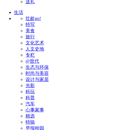
送礼
生活
壮龄go!
特写
美食
旅行
文化艺术
人文史地
专栏
@世代
生态与环保
时尚与美容
设计与家居
光影
科玩
科普
汽车
心事家事
精选
特辑
早报校园