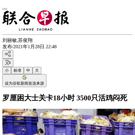
刘丽敏
,
苏俊翔
发布
/
2021年1月28日 22:48
小
标准
中
大
设为谷歌新闻首选来源
罗厘困大士关卡18小时 3500只活鸡闷死