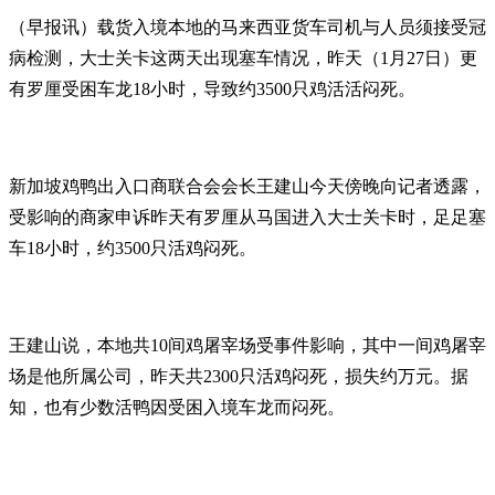
（早报讯）载货入境本地的马来西亚货车司机与人员须接受冠
病检测，大士关卡这两天出现塞车情况，昨天（1月27日）更
有罗厘受困车龙18小时，导致约3500只鸡活活闷死。
新加坡鸡鸭出入口商联合会会长王建山今天傍晚向记者透露，
受影响的商家申诉昨天有罗厘从马国进入大士关卡时，足足塞
车18小时，约3500只活鸡闷死。
王建山说，本地共10间鸡屠宰场受事件影响，其中一间鸡屠宰
场是他所属公司，昨天共2300只活鸡闷死，损失约万元。据
知，也有少数活鸭因受困入境车龙而闷死。