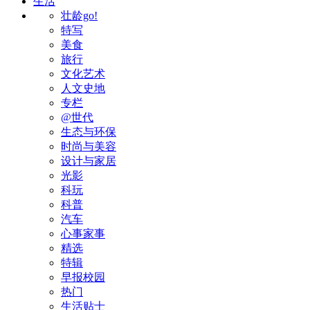
生活
壮龄go!
特写
美食
旅行
文化艺术
人文史地
专栏
@世代
生态与环保
时尚与美容
设计与家居
光影
科玩
科普
汽车
心事家事
精选
特辑
早报校园
热门
生活贴士