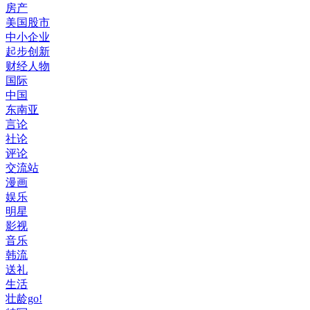
房产
美国股市
中小企业
起步创新
财经人物
国际
中国
东南亚
言论
社论
评论
交流站
漫画
娱乐
明星
影视
音乐
韩流
送礼
生活
壮龄go!