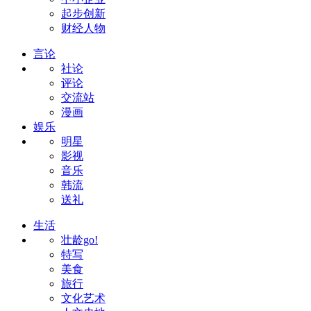
起步创新
财经人物
言论
社论
评论
交流站
漫画
娱乐
明星
影视
音乐
韩流
送礼
生活
壮龄go!
特写
美食
旅行
文化艺术