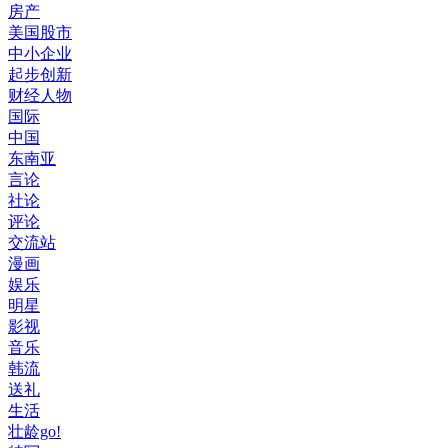
房产
美国股市
中小企业
起步创新
财经人物
国际
中国
东南亚
言论
社论
评论
交流站
漫画
娱乐
明星
影视
音乐
韩流
送礼
生活
壮龄go!