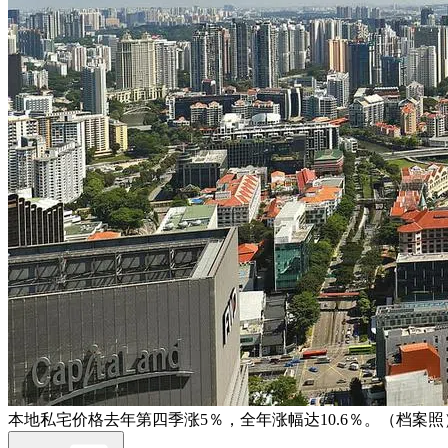
本地私宅价格去年第四季涨5％，全年涨幅达10.6％。（档案照