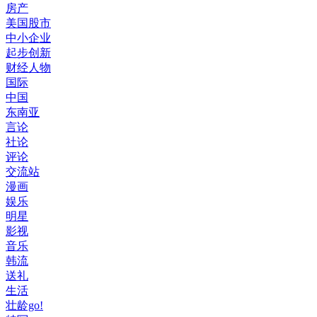
房产
美国股市
中小企业
起步创新
财经人物
国际
中国
东南亚
言论
社论
评论
交流站
漫画
娱乐
明星
影视
音乐
韩流
送礼
生活
壮龄go!