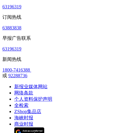
63196319
订阅热线
63883838
早报广告联系
63196319
新闻热线
1800-7416388
或
92288736
新报业媒体网站
网络条款
个人资料保护声明
全检索
ZShop集品店
海峡时报
商业时报