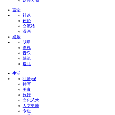
财经人物
言论
社论
评论
交流站
漫画
娱乐
明星
影视
音乐
韩流
送礼
生活
壮龄go!
特写
美食
旅行
文化艺术
人文史地
专栏