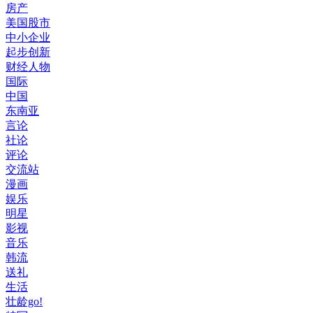
房产
美国股市
中小企业
起步创新
财经人物
国际
中国
东南亚
言论
社论
评论
交流站
漫画
娱乐
明星
影视
音乐
韩流
送礼
生活
壮龄go!