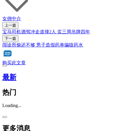
女佣中介
上一篇
宝马司机酒驾冲走道撞2人 监三周吊牌四年
下一篇
闯诊所偷还不够 男子造假药单骗咳药水
购买此文章
最新
热门
Loading...
更多消息