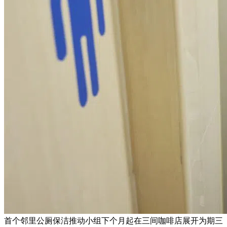
首个邻里公厕保洁推动小组下个月起在三间咖啡店展开为期三