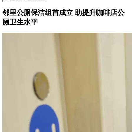
邻里公厕保洁组首成立 助提升咖啡店公
厕卫生水平