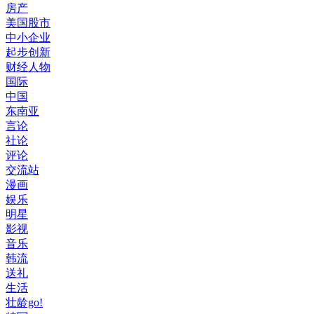
房产
美国股市
中小企业
起步创新
财经人物
国际
中国
东南亚
言论
社论
评论
交流站
漫画
娱乐
明星
影视
音乐
韩流
送礼
生活
壮龄go!