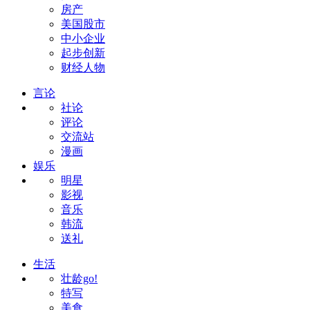
房产
美国股市
中小企业
起步创新
财经人物
言论
社论
评论
交流站
漫画
娱乐
明星
影视
音乐
韩流
送礼
生活
壮龄go!
特写
美食