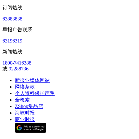
订阅热线
63883838
早报广告联系
63196319
新闻热线
1800-7416388
或
92288736
新报业媒体网站
网络条款
个人资料保护声明
全检索
ZShop集品店
海峡时报
商业时报