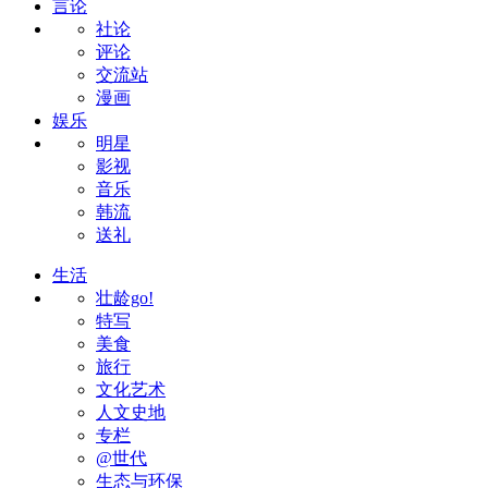
言论
社论
评论
交流站
漫画
娱乐
明星
影视
音乐
韩流
送礼
生活
壮龄go!
特写
美食
旅行
文化艺术
人文史地
专栏
@世代
生态与环保