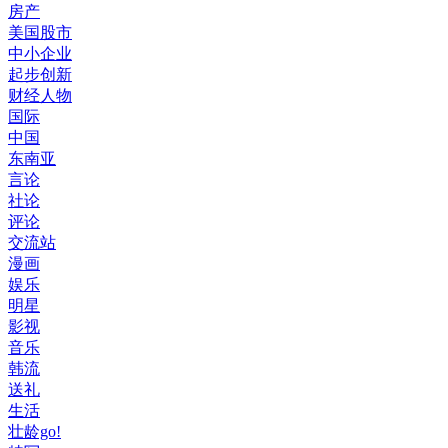
房产
美国股市
中小企业
起步创新
财经人物
国际
中国
东南亚
言论
社论
评论
交流站
漫画
娱乐
明星
影视
音乐
韩流
送礼
生活
壮龄go!