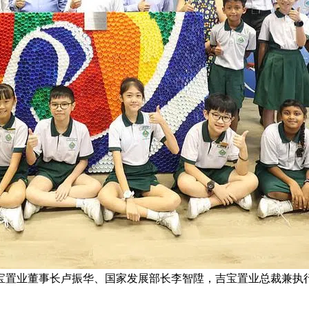
事长卢振华、国家发展部长李智陞，吉宝置业总裁兼执行董事林儒毅，出