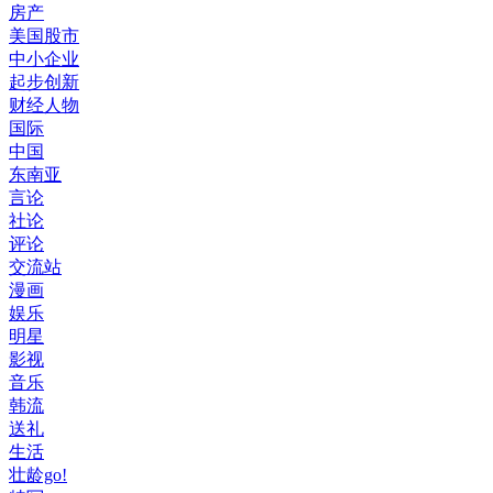
房产
美国股市
中小企业
起步创新
财经人物
国际
中国
东南亚
言论
社论
评论
交流站
漫画
娱乐
明星
影视
音乐
韩流
送礼
生活
壮龄go!