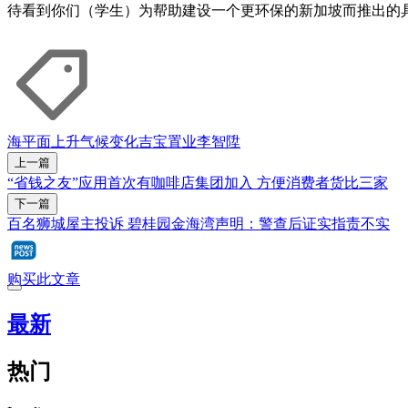
待看到你们（学生）为帮助建设一个更环保的新加坡而推出的
海平面上升
气候变化
吉宝置业
李智陞
上一篇
“省钱之友”应用首次有咖啡店集团加入 方便消费者货比三家
下一篇
百名狮城屋主投诉 碧桂园金海湾声明：警查后证实指责不实
购买此文章
最新
热门