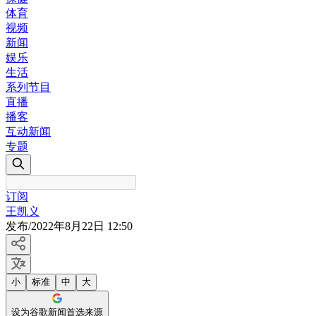
体育
视频
新闻
娱乐
生活
系列节目
直播
播客
互动新闻
专题
订阅
王凯义
发布
/
2022年8月22日 12:50
小
标准
中
大
设为谷歌新闻首选来源