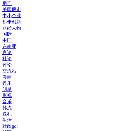
房产
美国股市
中小企业
起步创新
财经人物
国际
中国
东南亚
言论
社论
评论
交流站
漫画
娱乐
明星
影视
音乐
韩流
送礼
生活
壮龄go!