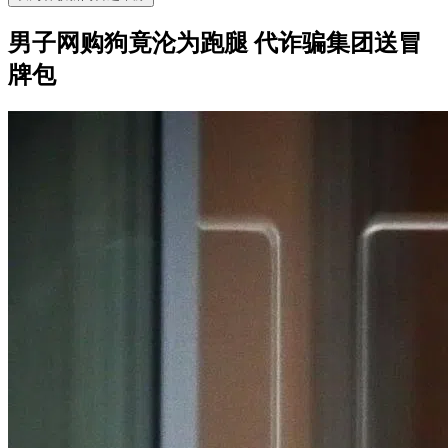
男子网购狗竟沦为跑腿 代诈骗集团送冒
牌包