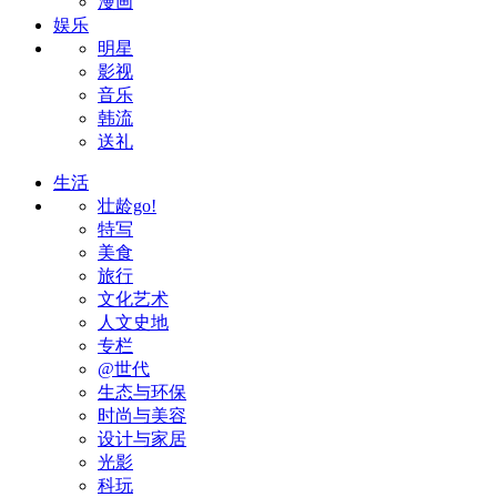
漫画
娱乐
明星
影视
音乐
韩流
送礼
生活
壮龄go!
特写
美食
旅行
文化艺术
人文史地
专栏
@世代
生态与环保
时尚与美容
设计与家居
光影
科玩