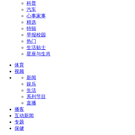
科普
汽车
心事家事
精选
特辑
早报校园
热门
生活贴士
星座与生肖
体育
视频
新闻
娱乐
生活
系列节目
直播
播客
互动新闻
专题
保健