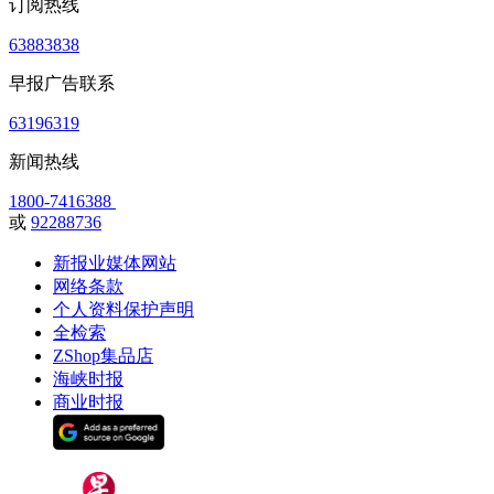
订阅热线
63883838
早报广告联系
63196319
新闻热线
1800-7416388
或
92288736
新报业媒体网站
网络条款
个人资料保护声明
全检索
ZShop集品店
海峡时报
商业时报