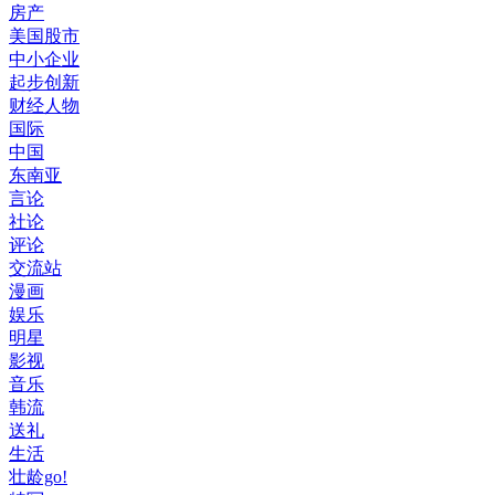
房产
美国股市
中小企业
起步创新
财经人物
国际
中国
东南亚
言论
社论
评论
交流站
漫画
娱乐
明星
影视
音乐
韩流
送礼
生活
壮龄go!