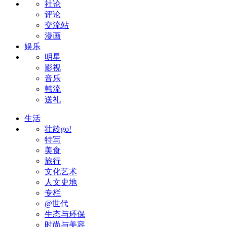
社论
评论
交流站
漫画
娱乐
明星
影视
音乐
韩流
送礼
生活
壮龄go!
特写
美食
旅行
文化艺术
人文史地
专栏
@世代
生态与环保
时尚与美容