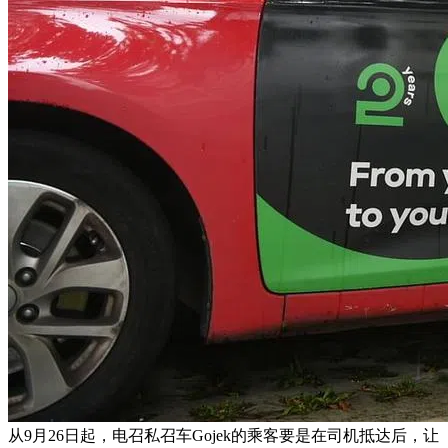
从9月26日起，电召私召车Gojek的乘客要是在司机抵达后，让