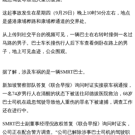
这起事故发生在星期四（9月29日）晚上10时50分左右，地点
是盛港康埔桦路和康埔桦通道的交界处。
从上传到社交平台的视频可见，一辆巴士在右转时撞倒一名过
马路的男子。巴士车长撞伤行人后下车查看倒卧在路上的男
子，地上可见血迹，公众围观。
据了解，涉及车祸的是一辆SMRT巴士。
新加坡警察部队答复《联合早报》询问时证实接获车祸通报，
一名74岁男行人在清醒的状态下被送往邱德拔医院救治，68岁
巴士司机在疏忽驾驶导致他人重伤的罪名下被逮捕，调查工作
还在进行中。
SMRT巴士副董事经理倪政权答复《联合早报》询问时证实，
公司正在配合警方调查。“公司已解除涉事巴士司机的驾驶职