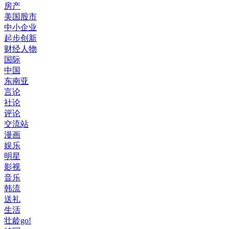
房产
美国股市
中小企业
起步创新
财经人物
国际
中国
东南亚
言论
社论
评论
交流站
漫画
娱乐
明星
影视
音乐
韩流
送礼
生活
壮龄go!