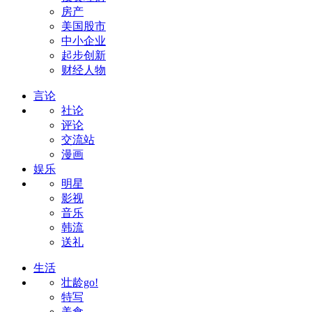
房产
美国股市
中小企业
起步创新
财经人物
言论
社论
评论
交流站
漫画
娱乐
明星
影视
音乐
韩流
送礼
生活
壮龄go!
特写
美食