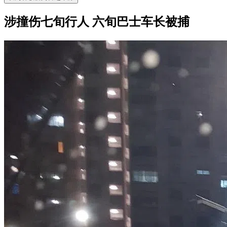
涉撞伤七旬行人 六旬巴士车长被捕