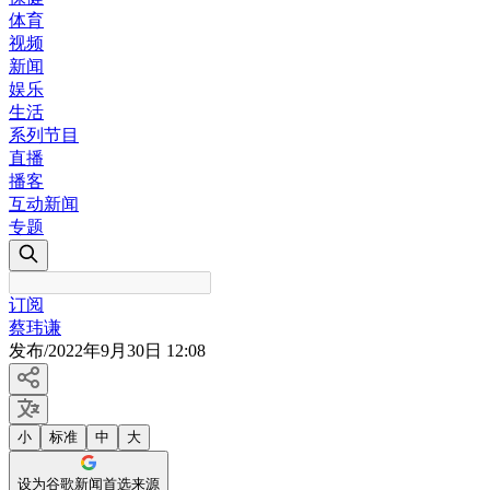
体育
视频
新闻
娱乐
生活
系列节目
直播
播客
互动新闻
专题
订阅
蔡玮谦
发布
/
2022年9月30日 12:08
小
标准
中
大
设为谷歌新闻首选来源