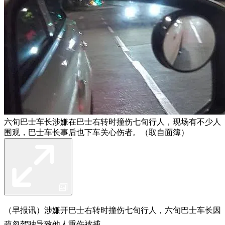
六旬巴士车长涉嫌在巴士右转时撞伤七旬行人，现场有不少人
围观，巴士车长事后也下车关心伤者。（取自面簿）
（早报讯）涉嫌开巴士右转时撞伤七旬行人，六旬巴士车长因
疏忽驾驶导致他人重伤被捕。