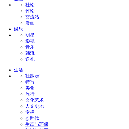
社论
评论
交流站
漫画
娱乐
明星
影视
音乐
韩流
送礼
生活
壮龄go!
特写
美食
旅行
文化艺术
人文史地
专栏
@世代
生态与环保