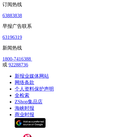
订阅热线
63883838
早报广告联系
63196319
新闻热线
1800-7416388
或
92288736
新报业媒体网站
网络条款
个人资料保护声明
全检索
ZShop集品店
海峡时报
商业时报