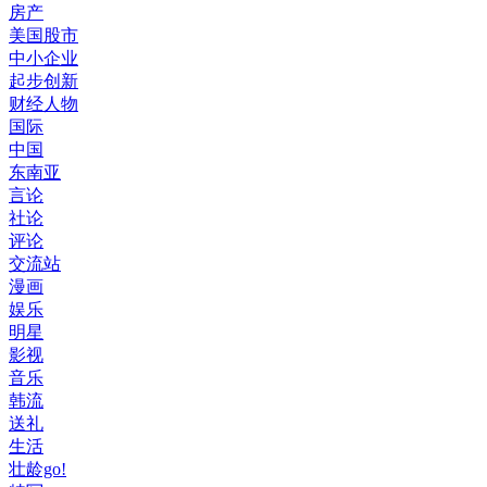
房产
美国股市
中小企业
起步创新
财经人物
国际
中国
东南亚
言论
社论
评论
交流站
漫画
娱乐
明星
影视
音乐
韩流
送礼
生活
壮龄go!