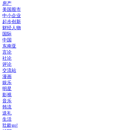
房产
美国股市
中小企业
起步创新
财经人物
国际
中国
东南亚
言论
社论
评论
交流站
漫画
娱乐
明星
影视
音乐
韩流
送礼
生活
壮龄go!