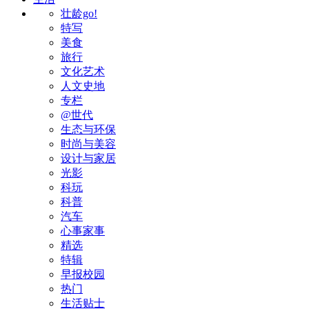
壮龄go!
特写
美食
旅行
文化艺术
人文史地
专栏
@世代
生态与环保
时尚与美容
设计与家居
光影
科玩
科普
汽车
心事家事
精选
特辑
早报校园
热门
生活贴士