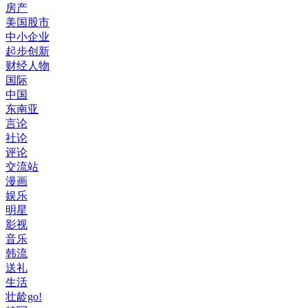
房产
美国股市
中小企业
起步创新
财经人物
国际
中国
东南亚
言论
社论
评论
交流站
漫画
娱乐
明星
影视
音乐
韩流
送礼
生活
壮龄go!