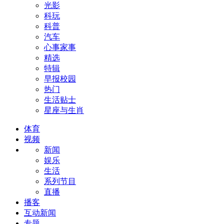
光影
科玩
科普
汽车
心事家事
精选
特辑
早报校园
热门
生活贴士
星座与生肖
体育
视频
新闻
娱乐
生活
系列节目
直播
播客
互动新闻
专题