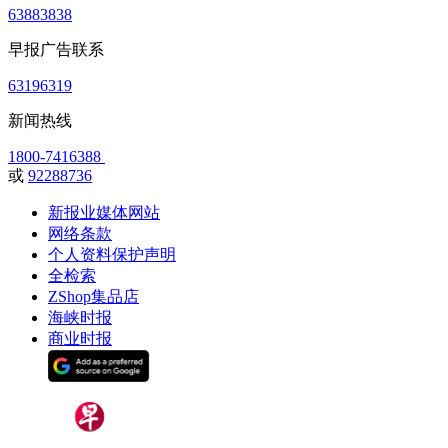
63883838
早报广告联系
63196319
新闻热线
1800-7416388
或
92288736
新报业媒体网站
网络条款
个人资料保护声明
全检索
ZShop集品店
海峡时报
商业时报