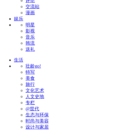
评论
交流站
漫画
娱乐
明星
影视
音乐
韩流
送礼
生活
壮龄go!
特写
美食
旅行
文化艺术
人文史地
专栏
@世代
生态与环保
时尚与美容
设计与家居