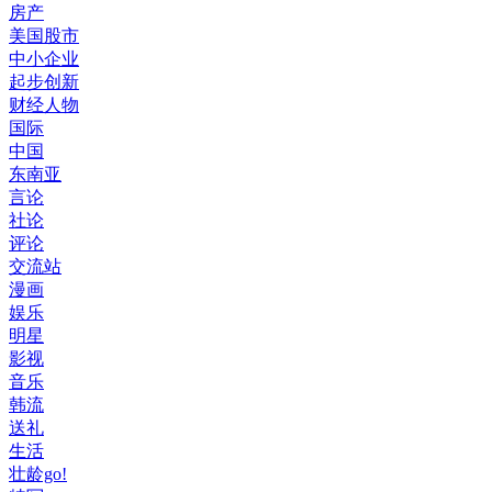
房产
美国股市
中小企业
起步创新
财经人物
国际
中国
东南亚
言论
社论
评论
交流站
漫画
娱乐
明星
影视
音乐
韩流
送礼
生活
壮龄go!