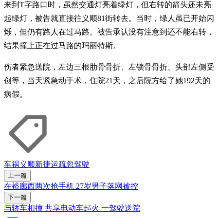
来到T字路口时，虽然交通灯亮着绿灯，但右转的箭头还未亮
起绿灯，被告就直接往义顺81街转去。当时，绿人虽已开始闪
烁，但仍有路人在过马路。被告承认没有注意到还不能右转，
结果撞上正在过马路的玛丽特斯。
伤者紧急送院，左边三根肋骨骨折、左锁骨骨折、头部左侧受
创等，当天紧急动手术，住院21天，之后院方给了她192天的
病假。
车祸
义顺
新捷运
疏忽驾驶
上一篇
在裕廊西两次抢手机 27岁男子落网被控
下一篇
与轿车相撞 共享电动车起火 一驾驶送院