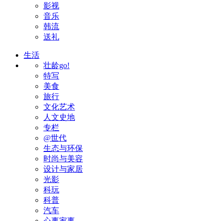
影视
音乐
韩流
送礼
生活
壮龄go!
特写
美食
旅行
文化艺术
人文史地
专栏
@世代
生态与环保
时尚与美容
设计与家居
光影
科玩
科普
汽车
心事家事