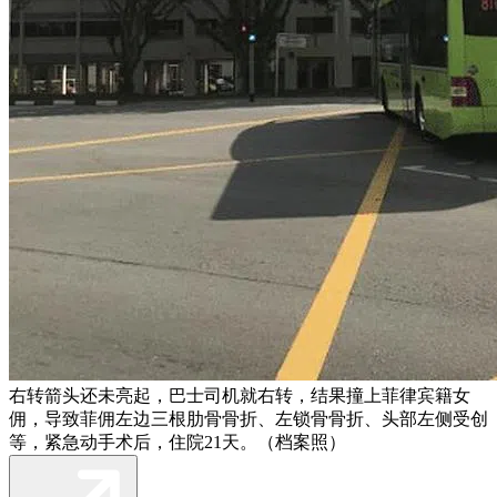
右转箭头还未亮起，巴士司机就右转，结果撞上菲律宾籍女
佣，导致菲佣左边三根肋骨骨折、左锁骨骨折、头部左侧受创
等，紧急动手术后，住院21天。（档案照）