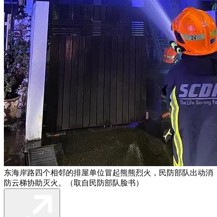
东海岸路四个相邻的排屋单位冒起熊熊烈火，民防部队出动消
防云梯协助灭火。（取自民防部队脸书）