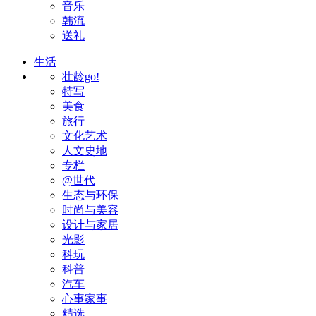
音乐
韩流
送礼
生活
壮龄go!
特写
美食
旅行
文化艺术
人文史地
专栏
@世代
生态与环保
时尚与美容
设计与家居
光影
科玩
科普
汽车
心事家事
精选