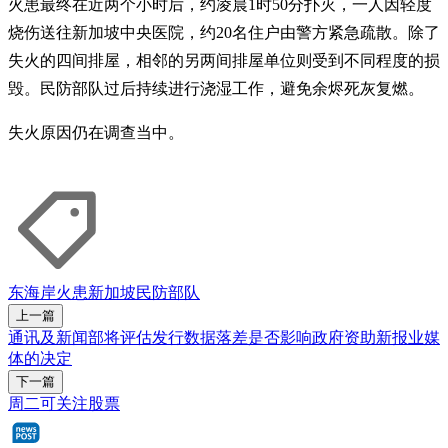
火患最终在近两个小时后，约凌晨1时50分扑灭，一人因轻度
烧伤送往新加坡中央医院，约20名住户由警方紧急疏散。除了
失火的四间排屋，相邻的另两间排屋单位则受到不同程度的损
毁。民防部队过后持续进行浇湿工作，避免余烬死灰复燃。
失火原因仍在调查当中。
东海岸
火患
新加坡民防部队
上一篇
通讯及新闻部将评估发行数据落差是否影响政府资助新报业媒
体的决定
下一篇
周二可关注股票