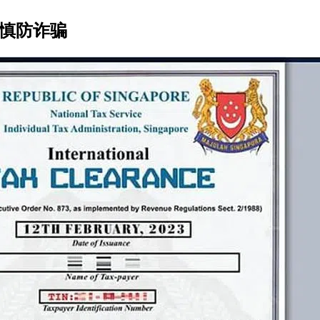
众慎防诈骗