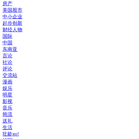
房产
美国股市
中小企业
起步创新
财经人物
国际
中国
东南亚
言论
社论
评论
交流站
漫画
娱乐
明星
影视
音乐
韩流
送礼
生活
壮龄go!