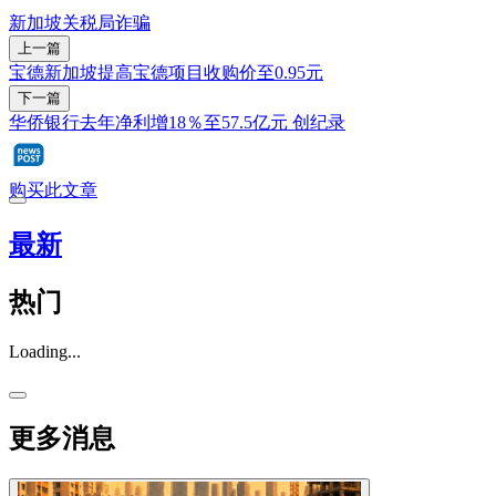
新加坡关税局
诈骗
上一篇
宝德新加坡提高宝德项目收购价至0.95元
下一篇
华侨银行去年净利增18％至57.5亿元 创纪录
购买此文章
最新
热门
Loading...
更多消息