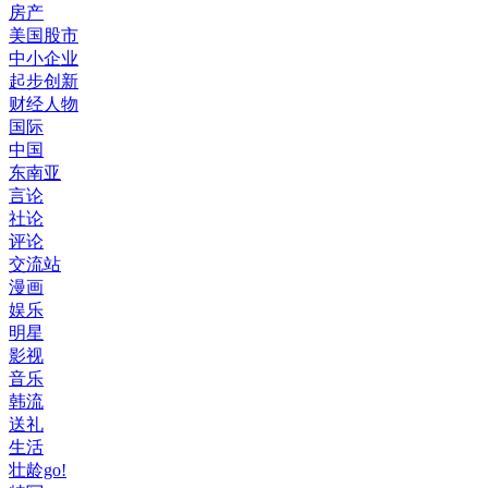
房产
美国股市
中小企业
起步创新
财经人物
国际
中国
东南亚
言论
社论
评论
交流站
漫画
娱乐
明星
影视
音乐
韩流
送礼
生活
壮龄go!