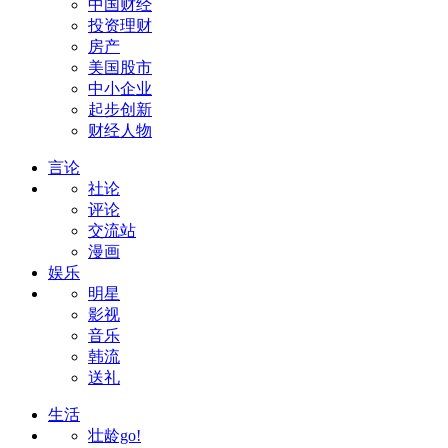
中国财经
投资理财
房产
美国股市
中小企业
起步创新
财经人物
言论
社论
评论
交流站
漫画
娱乐
明星
影视
音乐
韩流
送礼
生活
壮龄go!