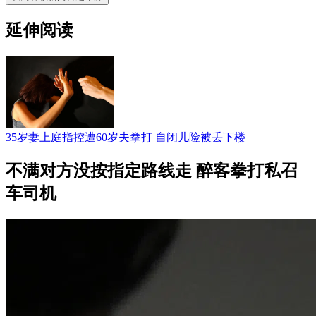
延伸阅读
35岁妻上庭指控遭60岁夫拳打 自闭儿险被丢下楼
不满对方没按指定路线走 醉客拳打私召
车司机