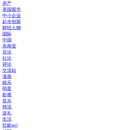
房产
美国股市
中小企业
起步创新
财经人物
国际
中国
东南亚
言论
社论
评论
交流站
漫画
娱乐
明星
影视
音乐
韩流
送礼
生活
壮龄go!