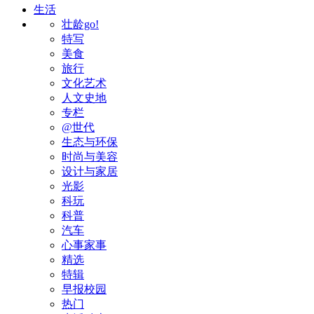
生活
壮龄go!
特写
美食
旅行
文化艺术
人文史地
专栏
@世代
生态与环保
时尚与美容
设计与家居
光影
科玩
科普
汽车
心事家事
精选
特辑
早报校园
热门