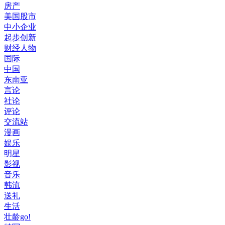
房产
美国股市
中小企业
起步创新
财经人物
国际
中国
东南亚
言论
社论
评论
交流站
漫画
娱乐
明星
影视
音乐
韩流
送礼
生活
壮龄go!