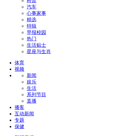
科普
汽车
心事家事
精选
特辑
早报校园
热门
生活贴士
星座与生肖
体育
视频
新闻
娱乐
生活
系列节目
直播
播客
互动新闻
专题
保健