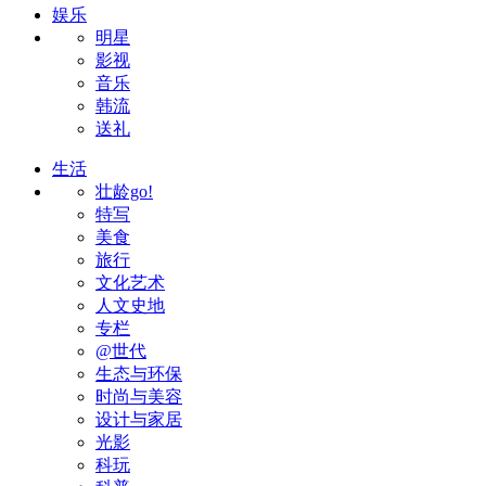
娱乐
明星
影视
音乐
韩流
送礼
生活
壮龄go!
特写
美食
旅行
文化艺术
人文史地
专栏
@世代
生态与环保
时尚与美容
设计与家居
光影
科玩