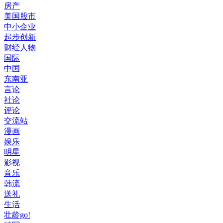
房产
美国股市
中小企业
起步创新
财经人物
国际
中国
东南亚
言论
社论
评论
交流站
漫画
娱乐
明星
影视
音乐
韩流
送礼
生活
壮龄go!