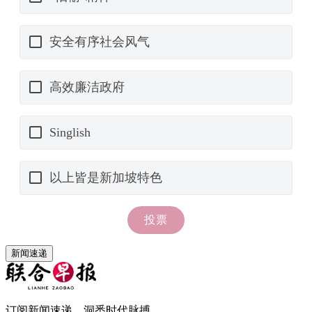
新闻速递
订阅新闻速递，洞悉时代脉搏。