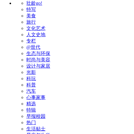
壮龄go!
特写
美食
旅行
文化艺术
人文史地
专栏
@世代
生态与环保
时尚与美容
设计与家居
光影
科玩
科普
汽车
心事家事
精选
特辑
早报校园
热门
生活贴士