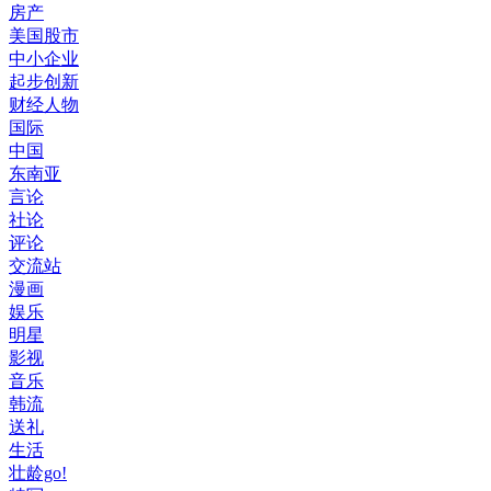
房产
美国股市
中小企业
起步创新
财经人物
国际
中国
东南亚
言论
社论
评论
交流站
漫画
娱乐
明星
影视
音乐
韩流
送礼
生活
壮龄go!