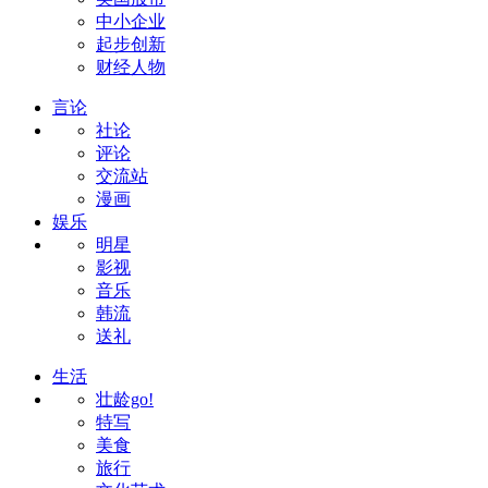
中小企业
起步创新
财经人物
言论
社论
评论
交流站
漫画
娱乐
明星
影视
音乐
韩流
送礼
生活
壮龄go!
特写
美食
旅行