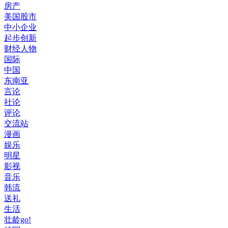
房产
美国股市
中小企业
起步创新
财经人物
国际
中国
东南亚
言论
社论
评论
交流站
漫画
娱乐
明星
影视
音乐
韩流
送礼
生活
壮龄go!