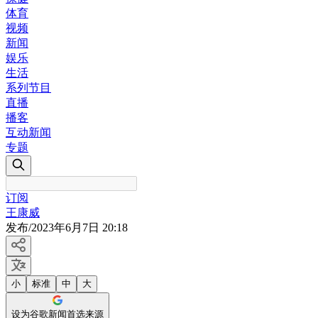
体育
视频
新闻
娱乐
生活
系列节目
直播
播客
互动新闻
专题
订阅
王康威
发布
/
2023年6月7日 20:18
小
标准
中
大
设为谷歌新闻首选来源