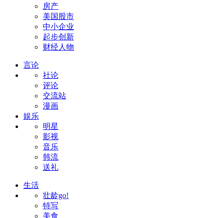
房产
美国股市
中小企业
起步创新
财经人物
言论
社论
评论
交流站
漫画
娱乐
明星
影视
音乐
韩流
送礼
生活
壮龄go!
特写
美食