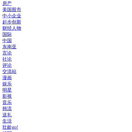
房产
美国股市
中小企业
起步创新
财经人物
国际
中国
东南亚
言论
社论
评论
交流站
漫画
娱乐
明星
影视
音乐
韩流
送礼
生活
壮龄go!