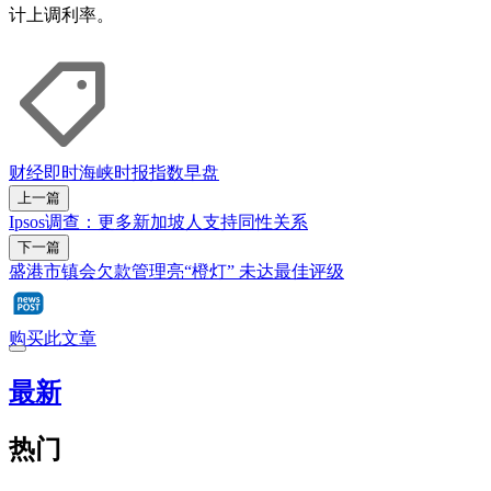
计上调利率。
财经即时
海峡时报指数
早盘
上一篇
Ipsos调查：更多新加坡人支持同性关系
下一篇
盛港市镇会欠款管理亮“橙灯” 未达最佳评级
购买此文章
最新
热门