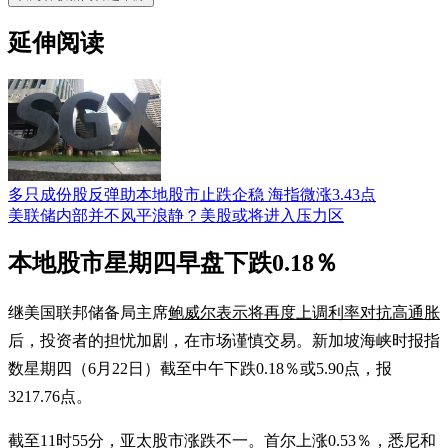
延伸阅读
多只成份股反弹助本地股市止跌企稳 海指微涨3.43点
美联储内部并不风平浪静？美股或将进入压力区
本地股市星期四早盘下跌0.18％
继美国联邦储备局主席
鲍威尔表示将再度上调利率对抗高通胀
后，投资者的担忧加剧，在市场谨慎交易。新加坡海峡时报指
数星期四（6月22日）截至中午下跌0.18％或5.90点，报
3217.76点。
截至11时55分，亚太股市涨跌不一。首尔上涨0.53％，悉尼和