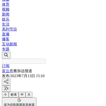
体育
视频
新闻
娱乐
生活
系列节目
直播
播客
互动新闻
专题
订阅
蓝云舟
雅加达报道
发布
/
2023年7月13日 15:10
小
标准
中
大
设为谷歌新闻首选来源