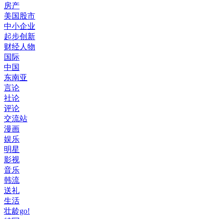
房产
美国股市
中小企业
起步创新
财经人物
国际
中国
东南亚
言论
社论
评论
交流站
漫画
娱乐
明星
影视
音乐
韩流
送礼
生活
壮龄go!