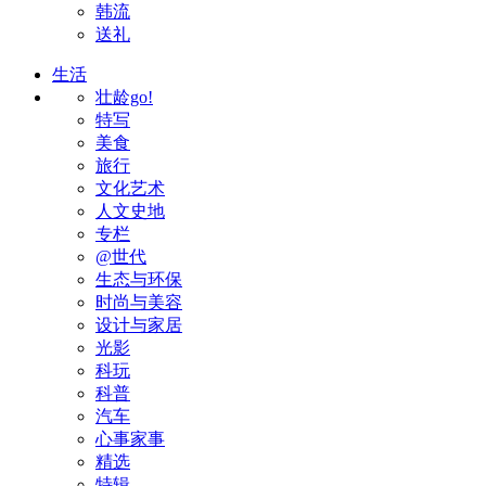
韩流
送礼
生活
壮龄go!
特写
美食
旅行
文化艺术
人文史地
专栏
@世代
生态与环保
时尚与美容
设计与家居
光影
科玩
科普
汽车
心事家事
精选
特辑