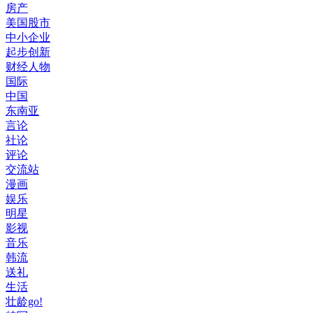
房产
美国股市
中小企业
起步创新
财经人物
国际
中国
东南亚
言论
社论
评论
交流站
漫画
娱乐
明星
影视
音乐
韩流
送礼
生活
壮龄go!