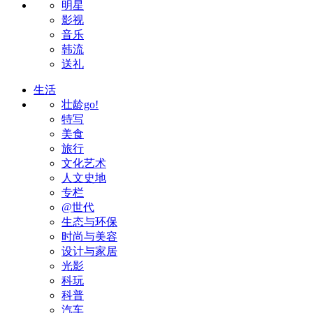
明星
影视
音乐
韩流
送礼
生活
壮龄go!
特写
美食
旅行
文化艺术
人文史地
专栏
@世代
生态与环保
时尚与美容
设计与家居
光影
科玩
科普
汽车