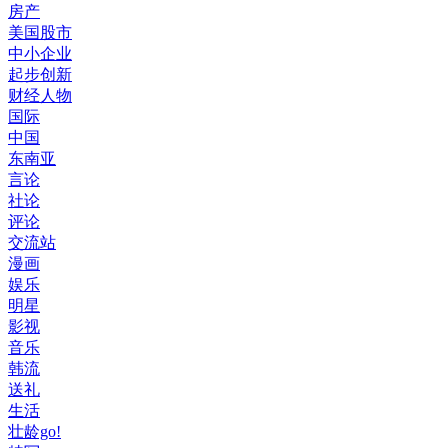
房产
美国股市
中小企业
起步创新
财经人物
国际
中国
东南亚
言论
社论
评论
交流站
漫画
娱乐
明星
影视
音乐
韩流
送礼
生活
壮龄go!