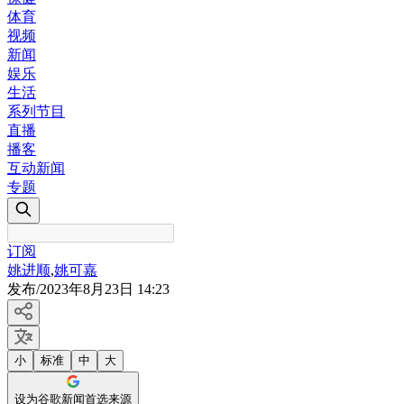
体育
视频
新闻
娱乐
生活
系列节目
直播
播客
互动新闻
专题
订阅
姚进顺
,
姚可嘉
发布
/
2023年8月23日 14:23
小
标准
中
大
设为谷歌新闻首选来源