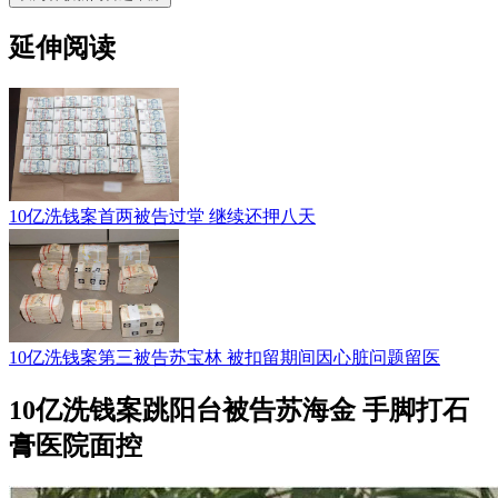
延伸阅读
10亿洗钱案首两被告过堂 继续还押八天
10亿洗钱案第三被告苏宝林 被扣留期间因心脏问题留医
10亿洗钱案跳阳台被告苏海金 手脚打石
膏医院面控