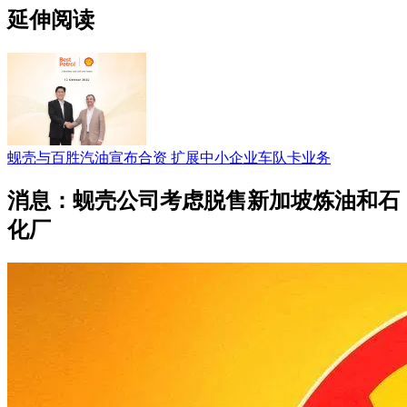
延伸阅读
蚬壳与百胜汽油宣布合资 扩展中小企业车队卡业务
消息：蚬壳公司考虑脱售新加坡炼油和石
化厂