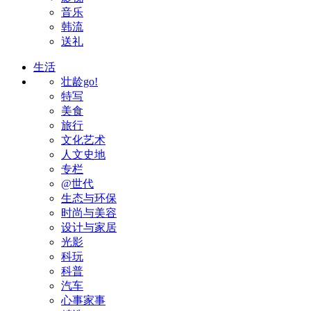
音乐
韩流
送礼
生活
壮龄go!
特写
美食
旅行
文化艺术
人文史地
专栏
@世代
生态与环保
时尚与美容
设计与家居
光影
科玩
科普
汽车
心事家事