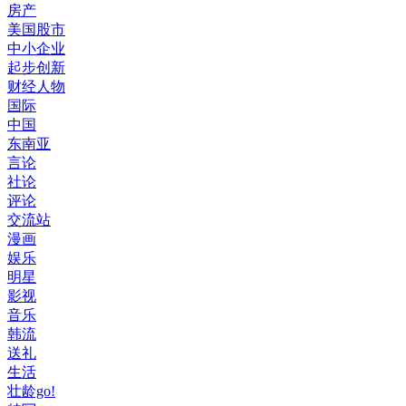
房产
美国股市
中小企业
起步创新
财经人物
国际
中国
东南亚
言论
社论
评论
交流站
漫画
娱乐
明星
影视
音乐
韩流
送礼
生活
壮龄go!